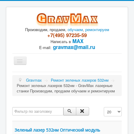
Производим, продаем,
обучаем
,
ремонтируем
+7(495) 97235-59
MAX
Написать в
gravmax@mail.ru
E-mail:
Toggle
Navigation
Лазерная сварка
Лазерная резка
Gravmax
->
Ремонт зеленых лазеров 532нм
->
Лазерные граверы
Ремонт зеленых лазеров 532нм - GravMax лазерные
Лазерные источники
станки Производим, продаем обучаем и ремонтируем
Ремонт лазера
Контакты
Задать ?
Фильтр по заголовку
Кол-во строк:
Зеленый лазер 532нм Оптический модуль