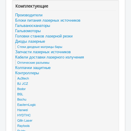
Комплектующие
Производители
Блоки питания лазерных источников
Гальваносканаторы
Гальвомоторы
Головки станков лазерной резки
Диоды лазерные
Стеки диодные матрицы бары
Запчасти лазерных источников
Кабели доставки лазерного излучения
Оптические разъемы
Колпачки защитные
Контроллеры
Au3tech
BJ JCZ
Bodor
BSL
Bochu
EasternLogic
Hanwei
HYDTHC
Qilin Laser
Raytools
Ruida