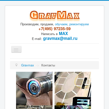
Производим, продаем,
обучаем
,
ремонтируем
+7(495) 97235-59
MAX
Написать в
gravmax@mail.ru
E-mail:
Toggle
Navigation
Лазерная сварка
Лазерная резка
Gravmax
->
Контакты
Лазерные граверы
Лазерные источники
Ремонт лазера
Контакты
Задать ?