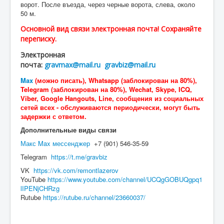
ворот. После въезда, через черные ворота, слева, около
50 м.
Основной вид связи электронная почта! Сохраняйте
переписку.
Электронная
почта:
gravmax@mail.ru
gravbiz@mail.ru
Max
(можно писать), Whatsapp (заблокирован на 80%),
Telegram
(заблокирован на 80%)
,
Wechat, Skype, ICQ,
Viber, Google Hangouts, Line, сообщения из социальных
сетей всех - обслуживаются периодически, могут быть
задержки с ответом.
Дополнительные виды связи
Макс Max мессенджер
+7 (901) 546-35-59
Telegram
https://t.me/gravbiz
VK
https://vk.com/remontlazerov
YouTube
https://www.youtube.com/channel/UCQgGOBUQgpq1
lIPENjCHRzg
Rutube
https://rutube.ru/channel/23660037/