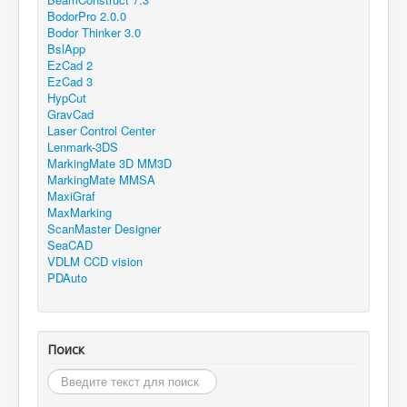
BodorPro 2.0.0
Bodor Thinker 3.0
BslApp
EzCad 2
EzCad 3
HypCut
GravCad
Laser Control Center
Lenmark-3DS
MarkingMate 3D MM3D
MarkingMate MMSA
MaxiGraf
MaxMarking
ScanMaster Designer
SeaCAD
VDLM CCD vision
PDAuto
Поиск
Искать...