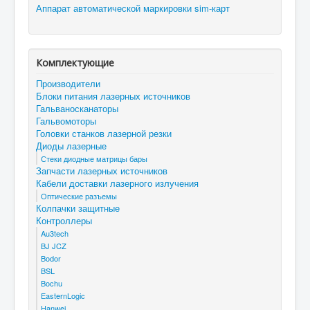
Аппарат автоматической маркировки sim-карт
Комплектующие
Производители
Блоки питания лазерных источников
Гальваносканаторы
Гальвомоторы
Головки станков лазерной резки
Диоды лазерные
Стеки диодные матрицы бары
Запчасти лазерных источников
Кабели доставки лазерного излучения
Оптические разъемы
Колпачки защитные
Контроллеры
Au3tech
BJ JCZ
Bodor
BSL
Bochu
EasternLogic
Hanwei