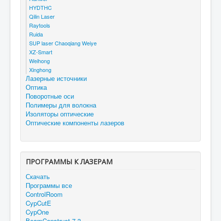
HYDTHC
Qilin Laser
Raytools
Ruida
SUP laser Chaoqiang Weiye
XZ-Smart
Weihong
Xinghong
Лазерные источники
Оптика
Поворотные оси
Полимеры для волокна
Изоляторы оптические
Оптические компоненты лазеров
ПРОГРАММЫ К ЛАЗЕРАМ
Скачать
Программы все
ControlRoom
CypCutE
CypOne
BeamConstruct 7.3