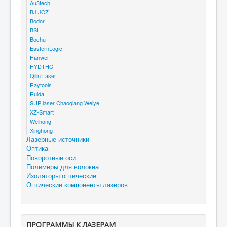
Au3tech
BJ JCZ
Bodor
BSL
Bochu
EasternLogic
Hanwei
HYDTHC
Qilin Laser
Raytools
Ruida
SUP laser Chaoqiang Weiye
XZ-Smart
Weihong
Xinghong
Лазерные источники
Оптика
Поворотные оси
Полимеры для волокна
Изоляторы оптические
Оптические компоненты лазеров
ПРОГРАММЫ К ЛАЗЕРАМ