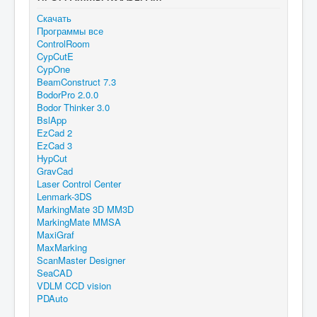
Скачать
Программы все
ControlRoom
CypCutE
CypOne
BeamConstruct 7.3
BodorPro 2.0.0
Bodor Thinker 3.0
BslApp
EzCad 2
EzCad 3
HypCut
GravCad
Laser Control Center
Lenmark-3DS
MarkingMate 3D MM3D
MarkingMate MMSA
MaxiGraf
MaxMarking
ScanMaster Designer
SeaCAD
VDLM CCD vision
PDAuto