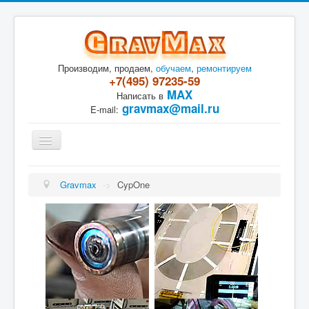
Производим, продаем,
обучаем
,
ремонтируем
+7(495) 97235-59
MAX
Написать в
gravmax@mail.ru
E-mail:
Toggle
Navigation
Лазерная сварка
Лазерная резка
Gravmax
->
CypOne
Лазерные граверы
Лазерные источники
Ремонт лазера
Контакты
Задать ?