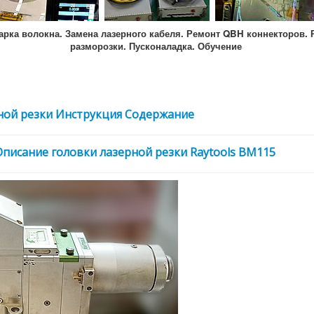
арка волокна. Замена лазерного кабеля. Ремонт QBH коннекторов. 
разморозки. Пусконаладка. Обучение
рной резки Инструкция Содержание
Описание головки лазерной резки Raytools BM115