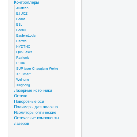
Контроллеры
Au3tech
BJ JCZ
Bodor
BSL
Bochu
EasternLogic
Hanwei
HYDTHC
Qilin Laser
Raytools
Ruida
SUP laser Chaoqiang Weiye
XZ-Smart
Weihong
Xinghong
Лазерные источники
Оптика
Поворотные оси
Полимеры для волокна
Изоляторы оптические
Оптические компоненты
лазеров