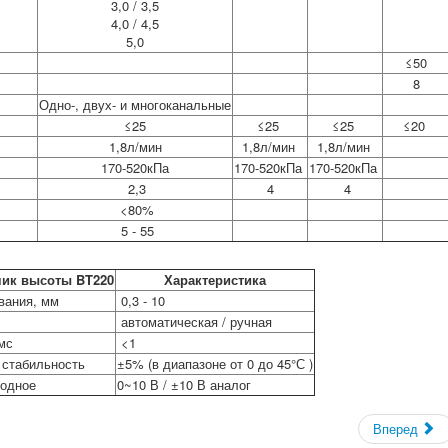
3,0 / 3,5
4,0 / 4,5
5,0
≤50
8
Одно-, двух- и многоканальные
≤25
≤25
≤25
≤20
1,8л/мин
1,8л/мин
1,8л/мин
170-520кПа
170-520кПа
170-520кПа
2,3
4
4
<80%
5 - 55
чик высоты
BT220
Характеристика
вания, мм
0,3 - 10
автоматическая / ручная
мс
<1
 стабильность
±5% (в диапазоне от 0 до 45°С )
ходное
0~10 В / ±10 В аналог
Вперед