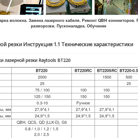
арка волокна. Замена лазерного кабеля. Ремонт QBH коннекторов. 
разморозки. Пусконаладка. Обучение
ной резки Инструкция 1.1 Технические характеристики
и лазерной резки Raytools BT220
BT220
BT220RC
BT220SRC
BT220-0.5
2000
1500
500
25
25
75 / 100
100
100
125 / 150
150
150
0.3-10
Ручное
ы, мм
27,9*4,1
27,9*4,1
27,9*4,1
ы, мм
24,9*1,5
24,9*1,5
24,9*1,5
QBH, QCS, QD (LLK-D), G5
0,8 / 1,0 / 1,2 / 1,5
2,0 / 2,5