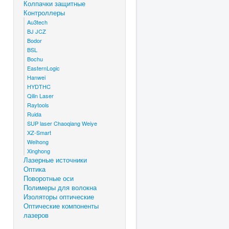
Колпачки защитные
Контроллеры
Au3tech
BJ JCZ
Bodor
BSL
Bochu
EasternLogic
Hanwei
HYDTHC
Qilin Laser
Raytools
Ruida
SUP laser Chaoqiang Weiye
XZ-Smart
Weihong
Xinghong
Лазерные источники
Оптика
Поворотные оси
Полимеры для волокна
Изоляторы оптические
Оптические компоненты
лазеров