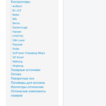
Контроллеры
Au3tech
BJ JCZ
Bodor
BSL
Bochu
EasternLogic
Hanwei
HYDTHC
Qilin Laser
Raytools
Ruida
SUP laser Chaoqiang Weiye
XZ-Smart
Weihong
Xinghong
Лазерные источники
Оптика
Поворотные оси
Полимеры для волокна
Изоляторы оптические
Оптические компоненты
лазеров