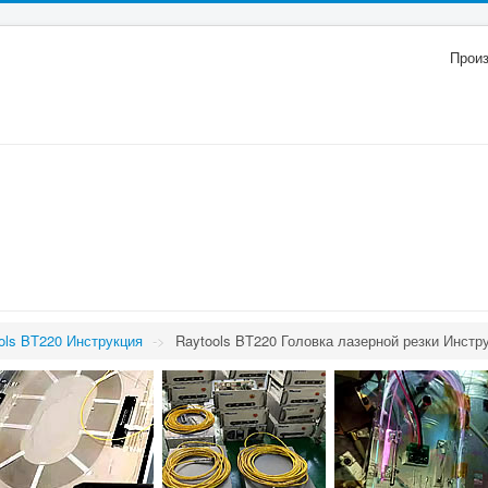
Прои
ols BT220 Инструкция
->
Raytools BT220 Головка лазерной резки Инстр